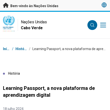
Saltar para conteúdo principal
Bem-vindo às Nações Unidas
UN Logo
Nações Unidas
Cabo Verde
NAÇÕES UNIDAS
CABO VERDE
Breadcrumb
Início
/
Histórias
/
Learning Passport, a nova plataforma de aprendizagem digital
História
Learning Passport, a nova plataforma de
aprendizagem digital
18 julho 2024