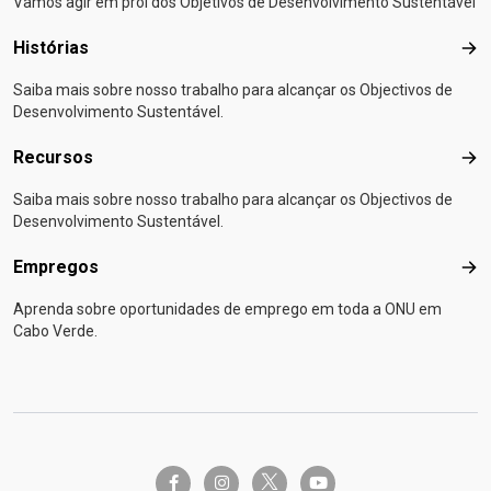
Vamos agir em prol dos Objetivos de Desenvolvimento Sustentável
Histórias
Hist
Saiba mais sobre nosso trabalho para alcançar os Objectivos de
Desenvolvimento Sustentável.
Recursos
Rec
Saiba mais sobre nosso trabalho para alcançar os Objectivos de
Desenvolvimento Sustentável.
Empregos
Emp
Aprenda sobre oportunidades de emprego em toda a ONU em
Cabo Verde.
twitter-x
facebook-f
instagram
youtube