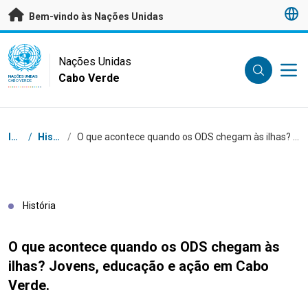
Saltar para conteúdo principal
Bem-vindo às Nações Unidas
UN Logo
Nações Unidas
Cabo Verde
NAÇÕES UNIDAS
CABO VERDE
Breadcrumb
Início
/
Histórias
/
O que acontece quando os ODS chegam às ilhas? Jovens, educação e ação em Cabo Verde.
História
O que acontece quando os ODS chegam às
ilhas? Jovens, educação e ação em Cabo
Verde.