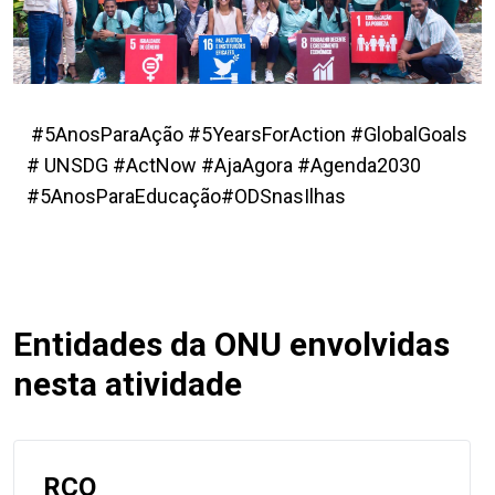
#5AnosParaAção #5YearsForAction #GlobalGoals
# UNSDG #ActNow #AjaAgora #Agenda2030
#5AnosParaEducação#ODSnasIlhas
Entidades da ONU envolvidas
nesta atividade
RCO